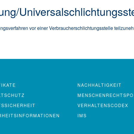
ung/Universal­schlichtungs­st
legungsverfahren vor einer Verbraucherschlichtungsstelle teilzune
FIKATE
NACHHALTIGKEIT
LTSCHUTZ
MENSCHENRECHTSPOL
TSSICHERHEIT
VERHALTENSCODEX
RHEITSINFORMATIONEN
IMS